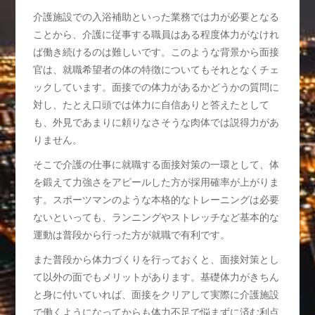
介護施設での入浴補助といった業務では力が必要となる
ことから、介護に従事する職員はある程度体力がなけれ
ば働き続けるのは難しいです。このような背景から面接
官は、就職希望者の体の特徴についてもそれとなくチェ
ックしています。面接での体力があるかどうかの質問に
対し、たとえ口頭では体力に自信ありと答えたとして
も、外見であまりに頼りなさそうな肉体では説得力があ
りません。
そこで介護の仕事に就職する面接対策の一環として、体
を鍛えて力強さをアピールした方が採用確率が上がりま
す。スポーツマンのような本格的なトレーニングは必要
ないといっても、ランニングやストレッチなど基本的な
運動は普段から行った方が就職で有利です。
また普段から体力づくりを行っておくと、面接対策とし
て以外の面でもメリットがあります。基礎体力がきちん
と身に付いていれば、面接をクリアして実際に介護施設
で働くようになってからも体力不足で悩まずに済む利点